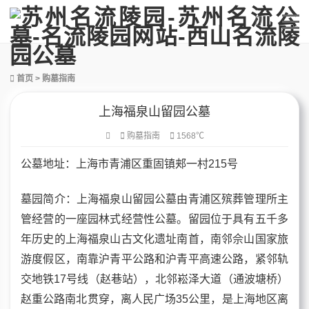
首页
>
购墓指南
上海福泉山留园公墓
购墓指南
1568℃
公墓地址
：上海市青浦区重固镇郏一村215号
墓园
简介：上海福泉山留园公墓由青浦区殡葬管理所主
管经营的一座园林式经营性公墓。留园位于具有五千多
年历史的上海福泉山古文化遗址南首，南邻佘山国家旅
游度假区，南靠沪青平公路和沪青平高速公路，紧邻轨
交地铁17号线（赵巷站），北邻崧泽大道（通波塘桥）
赵重公路南北贯穿，离人民广场35公里，是上海地区离