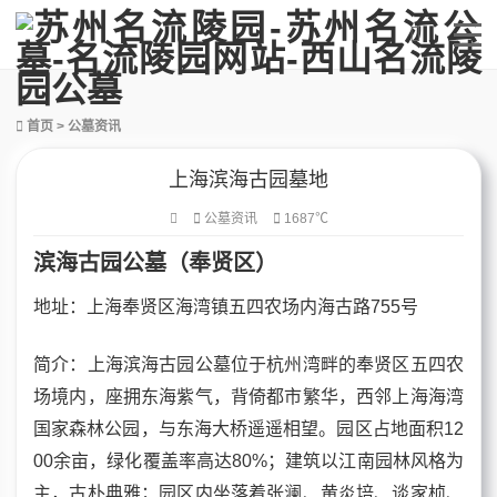
首页
>
公墓资讯
上海滨海古园墓地
公墓资讯
1687℃
滨海古园公墓（奉贤区）
地址：上海奉贤区海湾镇五四农场内海古路755号
简介：上海滨海古园公墓位于杭州湾畔的奉贤区五四农
场境内，座拥东海紫气，背倚都市繁华，西邻上海海湾
国家森林公园，与东海大桥遥遥相望。园区占地面积12
00余亩，绿化覆盖率高达80%；建筑以江南园林风格为
主，古朴典雅；园区内坐落着张澜、黄炎培、谈家桢、